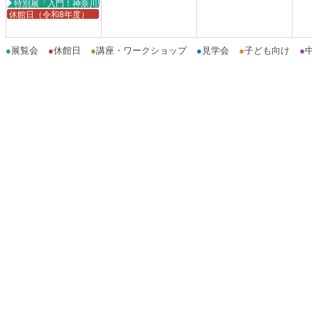
特別展「入門！神奈川県立歴史博物館 県博の守り伝えていくコレクション」
休館日（令和8年度）
●
展覧会
●
休館日
●
講座・ワークショップ
●
見学会
●
子ども向け
●