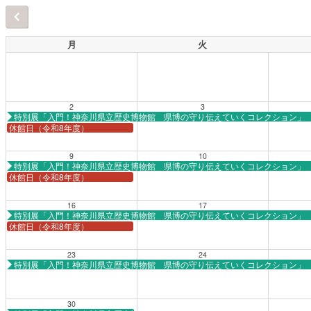
月
火
2
3
特別展「入門！神奈川県立歴史博物館 県博の守り伝えていくコレクション」
休館日（令和8年度）
9
10
特別展「入門！神奈川県立歴史博物館 県博の守り伝えていくコレクション」
休館日（令和8年度）
16
17
特別展「入門！神奈川県立歴史博物館 県博の守り伝えていくコレクション」
休館日（令和8年度）
23
24
特別展「入門！神奈川県立歴史博物館 県博の守り伝えていくコレクション」
30