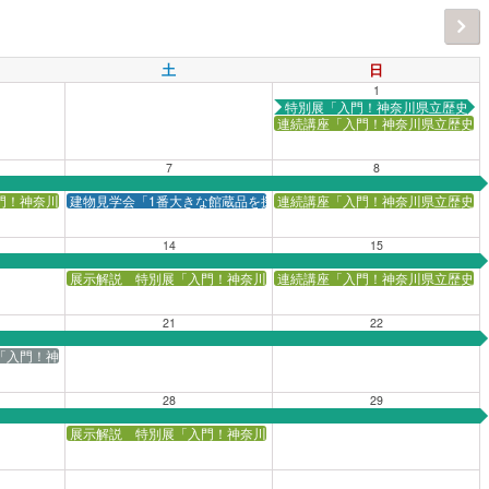
土
日
1
特別展「入門！神奈川県立歴史博
連続講座「入門！神奈川県立歴史博
7
8
門！神奈川県立歴史博物館」
建物見学会「1番大きな館蔵品を探検しよう！─国指定重要文化財 旧横
連続講座「入門！神奈川県立歴史博
14
15
展示解説 特別展「入門！神奈川県立歴史博物館」
連続講座「入門！神奈川県立歴史博
21
22
「入門！神奈川県立歴史博物館」
28
29
展示解説 特別展「入門！神奈川県立歴史博物館」