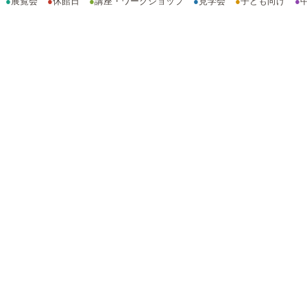
●
展覧会
●
休館日
●
講座・ワークショップ
●
見学会
●
子ども向け
●