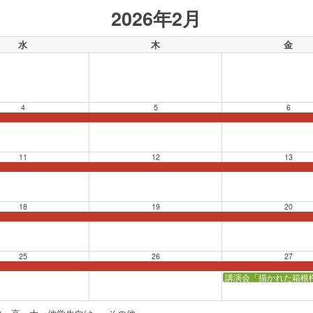
2026年2月
水
木
金
4
5
6
11
12
13
18
19
20
25
26
27
講演会「描かれた箱根