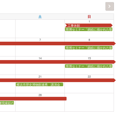
土
日
1
工事休館
県博セミナー「錦絵に描かれた歌舞
7
8
県博セミナー「錦絵に描かれた歌舞
14
15
県博セミナー「錦絵に描かれた歌舞
21
22
横浜市歴史博物館連携 講演会「横浜の仏像を知る！ ―身近なみほと
28
権現縁起の世界」【会場：かながわ県民センター会議室】