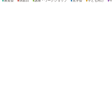
●
展覧会
●
休館日
●
講座・ワークショップ
●
見学会
●
子ども向け
●