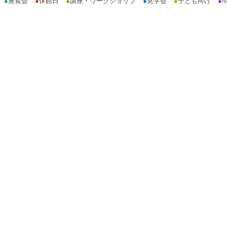
●
展覧会
●
休館日
●
講座・ワークショップ
●
見学会
●
子ども向け
●