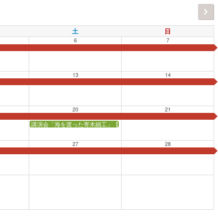
土
日
6
7
13
14
20
21
講演会「海を渡った寄木細工」【会場：日本丸メモリアルパーク 会議
27
28