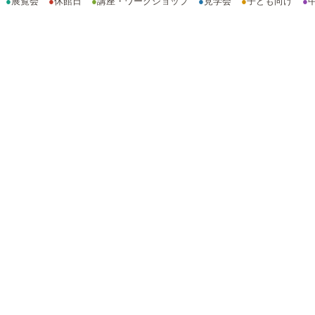
●
展覧会
●
休館日
●
講座・ワークショップ
●
見学会
●
子ども向け
●