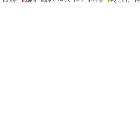
●
展覧会
●
休館日
●
講座・ワークショップ
●
見学会
●
子ども向け
●