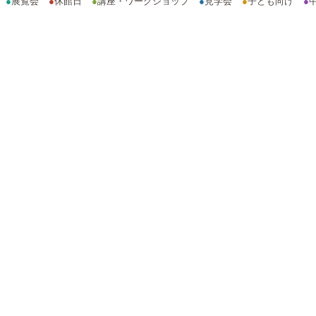
●
展覧会
●
休館日
●
講座・ワークショップ
●
見学会
●
子ども向け
●