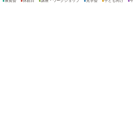
●
展覧会
●
休館日
●
講座・ワークショップ
●
見学会
●
子ども向け
●