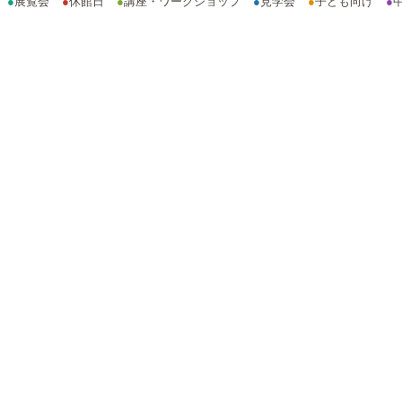
●
展覧会
●
休館日
●
講座・ワークショップ
●
見学会
●
子ども向け
●