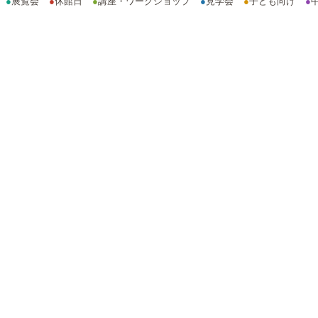
●
展覧会
●
休館日
●
講座・ワークショップ
●
見学会
●
子ども向け
●