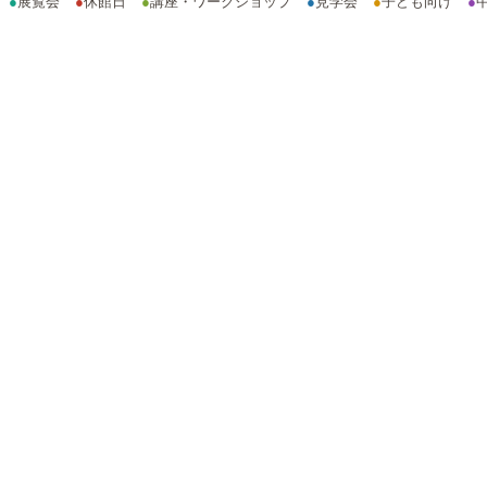
●
展覧会
●
休館日
●
講座・ワークショップ
●
見学会
●
子ども向け
●