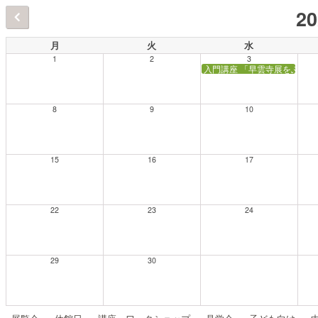
2
月
火
水
1
2
3
入門講座 「早雲寺展をふか
8
9
10
15
16
17
22
23
24
29
30