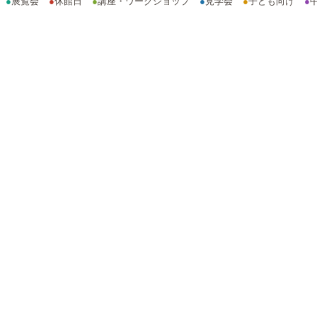
●
展覧会
●
休館日
●
講座・ワークショップ
●
見学会
●
子ども向け
●