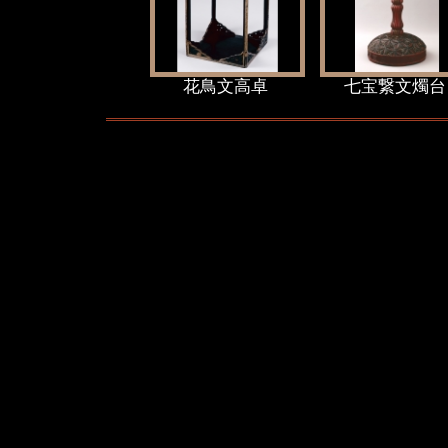
花鳥文高卓
七宝繋文燭台