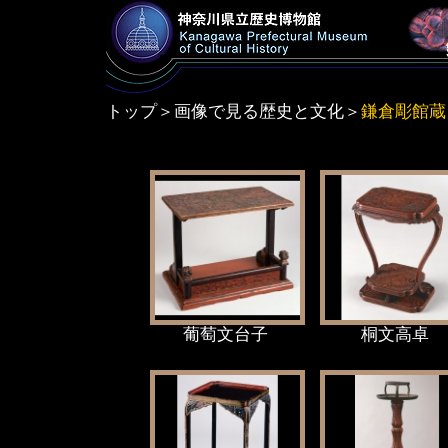
トップ
＞
画像で見る歴史と文化
＞
鎌倉彫館蔵コ
葡萄文台子
桐文高卓