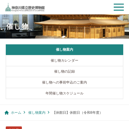
催し物
催し物案内
催し物カレンダー
催し物の記録
催し物への事前申込のご案内
年間催し物スケジュール
ホーム
催し物案内
【休館日】休館日（令和8年度）