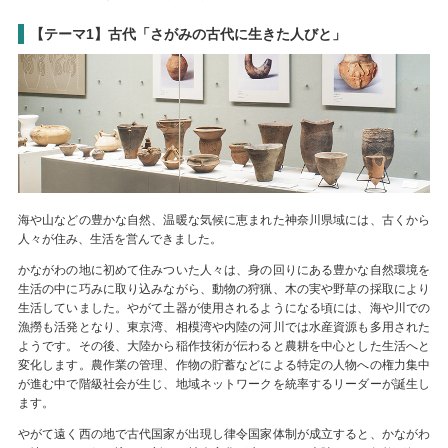
【テーマ1】古代「さがみの古代に生きた人びと」
海や山などの豊かな自然、温暖な気候に恵まれた神奈川県域には、古くから
人々が住み、生活を営んできました。
かながわの地に初めて住みついた人々は、身の回りにある豊かな自然環境を
生活の中に巧みに取り込みながら、動物の狩猟、木の実や野草の採取により
生活していました。やがて土器が使用されるようになる頃には、海や川での
漁撈も活発となり、東京湾、相模湾や内陸の河川では水産資源も多用された
ようです。その後、大陸から稲作技術が伝わると農耕を中心とした生活へと
変化します。農作業の管理、作物の貯蓄などによる特定の人物への権力集中
が進む中で階級社会が生じ、地域ネットワークを統率するリーダーが誕生し
ます。
やがて遠く西の地で古代国家が出現し律令国家体制が成立すると、かながわ