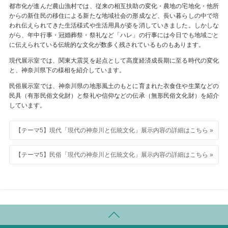
都市化が進んだ農山漁村では、従来の相互扶助の変化・農地の宅地化・他所
からの新住民の移住による新たな地域社会の形成など、長い暮らしの中で培
われ伝えられてきた生活様式や生活用具が姿を消していきました。しかしな
がら、年中行事・冠婚葬祭・祭礼など「ハレ」の行事には今日でも地域ごと
に伝えられている伝統的な文化が数多く残されているものもあります。
現代展示室では、関東大震災を起点として高度経済成長期に至る時代の変化
と、神奈川県下の様相を紹介しています。
民俗展示室では、神奈川県の地形風土のもとに育まれた衣食住や生業などの
民具（有形民俗文化財）と祭礼や信仰などの伝承（無形民俗文化財）を紹介
しています。
【テーマ5】現代「現代の神奈川と伝統文化」展示内容の詳細はこちら »
【テーマ5】民俗「現代の神奈川と伝統文化」展示内容の詳細はこちら »