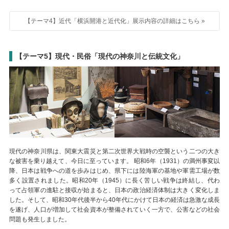
【テーマ4】近代「横浜開港と近代化」展示内容の詳細はこちら »
【テーマ5】現代・民俗「現代の神奈川と伝統文化」
現代の神奈川県は、関東大震災と第二次世界大戦時の空襲という二つの大き
な被害を乗り越えて、今日に至っています。 昭和6年（1931）の満州事変以
降、日本は戦争への道を歩みはじめ、県下には陸海軍の基地や軍需工場が数
多く設置されました。昭和20年（1945）に長く苦しい戦争は終結し、代わ
って占領軍の進駐と接収が始まると、日本の政治経済体制は大きく変化しま
した。そして、昭和30年代後半から40年代にかけて日本の経済は急激な成長
を遂げ、人口が増加して社会資本が整備されていく一方で、公害などの社会
問題も発生しました。