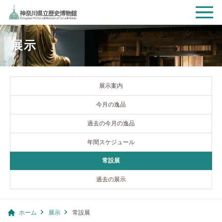
展示
展示案内
今月の逸品
過去の今月の逸品
年間スケジュール
常設展
過去の展示
ホーム
展示
常設展