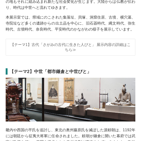
の地もそれに組み込まれ新たな社会変化が生じます。大陸からは仏教が伝わ
り、時代は中世へと流れてゆきます。
本展示室では、県域にのこされた集落址、貝塚、洞窟住居、古墳、横穴墓、
寺院址など多くの遺跡からの出土品を中心に、旧石器時代、縄文時代、弥生
時代、古墳時代、奈良時代、平安時代のかながわの様子を展示しています。
【テーマ1】古代「さがみの古代に生きた人びと」 展示内容の詳細はこ
ちら≫
【テーマ2】中世「都市鎌倉と中世びと」
畿内や西国の平氏を追討し、東北の奥州藤原氏を滅ぼした源頼朝は、1192年
には朝廷から征夷大将軍に任命されました。頼朝が鎌倉に開いた幕府では武