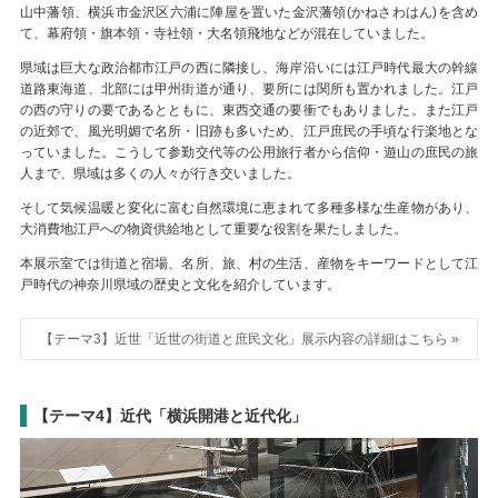
山中藩領、横浜市金沢区六浦に陣屋を置いた金沢藩領(かねさわはん)を含め
て、幕府領・旗本領・寺社領・大名領飛地などが混在していました。
県域は巨大な政治都市江戸の西に隣接し、海岸沿いには江戸時代最大の幹線
道路東海道、北部には甲州街道が通り、要所には関所も置かれました。江戸
の西の守りの要であるとともに、東西交通の要衝でもありました。また江戸
の近郊で、風光明媚で名所・旧跡も多いため、江戸庶民の手頃な行楽地とな
っていました。こうして参勤交代等の公用旅行者から信仰・遊山の庶民の旅
人まで、県域は多くの人々が行き交いました。
そして気候温暖と変化に富む自然環境に恵まれて多種多様な生産物があり、
大消費地江戸への物資供給地として重要な役割を果たしました。
本展示室では街道と宿場、名所、旅、村の生活、産物をキーワードとして江
戸時代の神奈川県域の歴史と文化を紹介しています。
【テーマ3】近世「近世の街道と庶民文化」展示内容の詳細はこちら »
【テーマ4】近代「横浜開港と近代化」