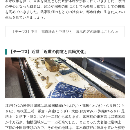
家が政権を担い、東国を拠点とした政治体制が形作られていきました。政治
の中心となった鎌倉は、経済や宗教の拠点としても発展し都市としての機能
を高めていきました。武家政権のもとでの社会や、都市鎌倉に生きた人々の
生活を見ていきましょう。
【テーマ2】中世「都市鎌倉と中世びと」展示内容の詳細はこちら ≫
【テーマ3】近世「近世の街道と庶民文化」
江戸時代の神奈川県域は武蔵国橘樹(たちばな)・都筑(つづき)・久良岐(くら
き)と、相模国三浦・鎌倉・高座(こうざ)・大住(おおすみ)・淘綾(ゆるぎ)・足
柄上・足柄下・津久井の計十二郡から成ります。幕末期の総石高は武蔵国域
が十万石余、相模国域が三十一万石余でした。まとまった大名領は足柄上・
下郡の小田原藩領のみで、その他の地域は、厚木市荻野に陣屋を置いた荻野