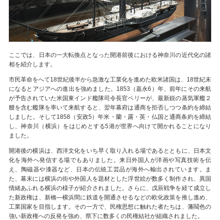
ここでは、日本の一大転換点となった開港前後における神奈川の近代化の諸
相を紹介します。
市民革命をへて18世紀後半から急激な工業化を進めた欧米諸国は、18世紀末
になるとアジアへの進出を強めました。1853（嘉永6）年、前年にその来航
が予告されていた米国東インド艦隊司令長官ペリーが、最新鋭の蒸気軍艦２
艘を含む艦隊を率いて来航すると、翌年幕府は通商を拒否しつつ条約を締結
しました。そして1858（安政5）年米・蘭・露・英・仏国と通商条約を締結
し、神奈川（横浜）をはじめとする5港が世界へ向けて開かれることになり
ました。
開港後の横浜は、西洋文化をいち早く取り入れる場であるとともに、日本文
化を海外へ発信する場でもありました。来日外国人が洋画や写真技術を伝
え、陶磁器や漆器など、日本の伝統工芸品が海外へ輸出されています。ま
た、幕末には横浜の街や外国人を題材とした浮世絵が数多く制作され、異国
情緒あふれる横浜の様子が紹介されました。さらに、戊辰戦争を経て成立し
た新政権は、新橋―横浜間に鉄道を開通させるなどの欧化政策を推し進め、
工業国家を目指します。その一方で、民権思想に触れた者たちは、藩閥色の
強い新政権への反発を強め、県下に数多くの民権結社が組織されました。