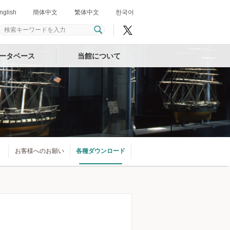
nglish
簡体中文
繁体中文
한국어
ータベース
当館について
お客様へのお願い
各種ダウンロード