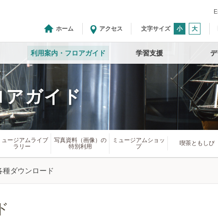
E
ホーム
アクセス
文字サイズ
小
大
利用案内・フロアガイド
学習支援
デ
ロアガイド
ミュージアムライブ
写真資料（画像）の
ミュージアムショッ
喫茶ともしび
ラリー
特別利用
プ
各種ダウンロード
ド