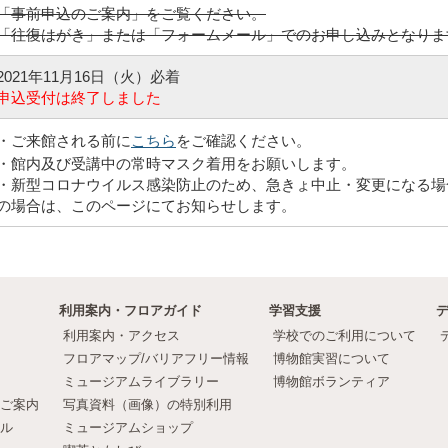
「事前申込のご案内」をご覧ください。
「往復はがき」または「フォームメール」でのお申し込みとなりま
2021年11月16日（火）必着
申込受付は終了しました
・ご来館される前に
こちら
をご確認ください。
・館内及び受講中の常時マスク着用をお願いします。
・新型コロナウイルス感染防止のため、急きょ中止・変更になる場
の場合は、このページにてお知らせします。
利用案内・フロアガイド
学習支援
利用案内・アクセス
学校でのご利用について
フロアマップ/バリアフリー情報
博物館実習について
ミュージアムライブラリー
博物館ボランティア
ご案内
写真資料（画像）の特別利用
ル
ミュージアムショップ