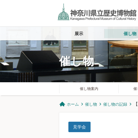
展示
催し物
催し物
催し物案内
催
【
ホーム
催し物
催し物の記録
見学会