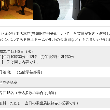
正金銀行本店本館(当館旧館部分)について、学芸員が案内・解説
のシンボルである屋上ドームや地下の金庫扉など）もご覧いただけ
2021年12月8日（水）
[1]午前10時30分～12時 [2]午後2時～3時30分
[1]、[2]は同じ内容です。
丹治 雄一（当館学芸部長）
当館会議室
各回15名（申込多数の場合は抽選）
無料（ただし、当日の常設展観覧券が必要です）