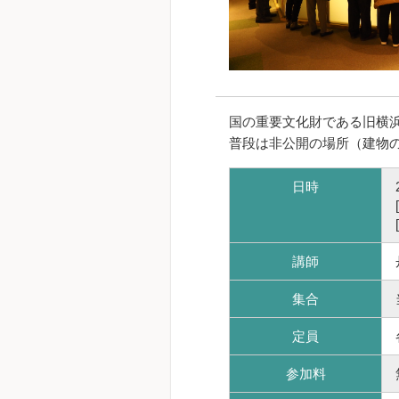
国の重要文化財である旧横浜
普段は非公開の場所（建物
日時
講師
集合
定員
参加料