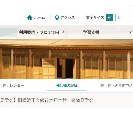
E
ホーム
アクセス
文字サイズ
小
大
利用案内・フロアガイド
学習支援
デ
し物カレンダー
催し物の記録
催し物への事前申込
見学会】旧横浜正金銀行本店本館 建物見学会