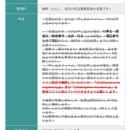
受講料
無料（ただし、当日の常設展観覧券が必要です）
申込
「往復はがき」または「申し込みフォーム」でのお申
し込みとなります。
・「往復はがき」でのお申し込みの場合、
行事名・開
催日・郵便番号・住所・氏名（ふりがな）・電話番号
を全て明記
のうえ、締切日（当日必着）までに当館へ
お送りください。
・複数で（最大4名まで）参加希望の場合は、必ず参
加される方の全員のお名前を記入してください。5名
以上での参加を希望される場合は、2口に分けてご応
募ください。
・「申し込みフォーム」でのお申し込みの場合、携帯
電話・スマートフォンやパソコンにドメイン設定（受
信拒否設定）をされていると、結果をお知らせするメ
ールを受信することができない場合がございます。
ド
メイン設定を解除していただくか、
『@dshinsei.e-ka
nagawa.lg.jp』及び『@kanagawa-museum.jp』を
受信リストに加えていただきますようお願いします。
※抽選の有無に拘わらず、結果は締切日から 10 日以
内にご連絡します。
※同一人からの複数の申請については、1件として扱
います。
※記載事項に不備があると受付けができない場合もあ
ります。