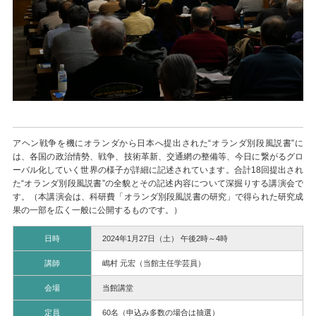
アヘン戦争を機にオランダから日本へ提出された“オランダ別段風説書”に
は、各国の政治情勢、戦争、技術革新、交通網の整備等、今日に繋がるグロ
ーバル化していく世界の様子が詳細に記述されています。合計
18
回提出され
た“オランダ別段風説書”の全貌とその記述内容について深掘りする講演会で
す。（本講演会は、科研費「オランダ別段風説書の研究」で得られた研究成
果の一部を広く一般に公開するものです。）
日時
2024年1月27日（土） 午後2時～4時
講師
嶋村 元宏（当館主任学芸員）
会場
当館講堂
定員
60名（申込み多数の場合は抽選）