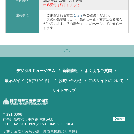
申込締切
2024年1月10日（水）必着
申込受付は終了しました
注意事項
・ご来館される前に
こちら
をご確認ください。
・天候の急変等により、急きょ中止・変更になる場合
がございます。その場合は、このページにてお知らせ
します。
デジタルミュージアム
新着情報
よくあるご質問
展示ガイド（音声ガイド）
お問い合わせ
このサイトについて
サイトマップ
〒231-0006
神奈川県横浜市中区南仲通5-60
TEL：045-201-0926／FAX：045-201-7364
交通：
みなとみらい線（東急東横線より直通）