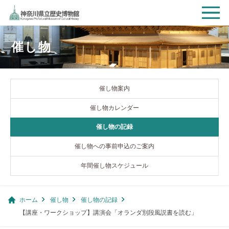
催し物
催し物案内
催し物カレンダー
催し物の記録
催し物への事前申込のご案内
年間催し物スケジュール
ホーム
催し物
催し物の記録
【講座・ワークショップ】講演会「オランダ別段風説書を読む」