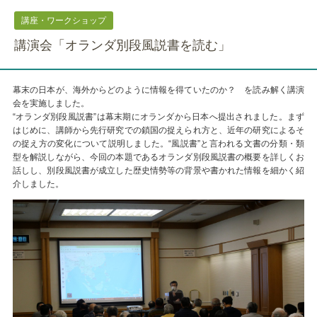
講座・ワークショップ
講演会「オランダ別段風説書を読む」
幕末の日本が、海外からどのように情報を得ていたのか？ を読み解く講演
会を実施しました。
“オランダ別段風説書”は幕末期にオランダから日本へ提出されました。まず
はじめに、講師から先行研究での鎖国の捉えられ方と、近年の研究によるそ
の捉え方の変化について説明しました。“風説書”と言われる文書の分類・類
型を解説しながら、今回の本題であるオランダ別段風説書の概要を詳しくお
話しし、別段風説書が成立した歴史情勢等の背景や書かれた情報を細かく紹
介しました。