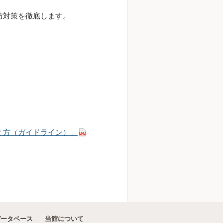
防対策を徹底します。
え方（ガイドライン）」
データベース
当館について