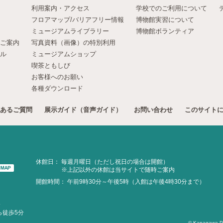
利用案内・アクセス
学校でのご利用について
フロアマップ/バリアフリー情報
博物館実習について
ミュージアムライブラリー
博物館ボランティア
ご案内
写真資料（画像）の特別利用
ル
ミュージアムショップ
喫茶ともしび
お客様へのお願い
各種ダウンロード
あるご質問
展示ガイド（音声ガイド）
お問い合わせ
このサイト
休館日：
毎週月曜日（ただし祝日の場合は開館）
※上記以外の休館は当サイトで随時ご案内
開館時間：
午前9時30分～午後5時（入館は午後4時30分まで）
分
ら徒歩5分
© Kanagawa Pref