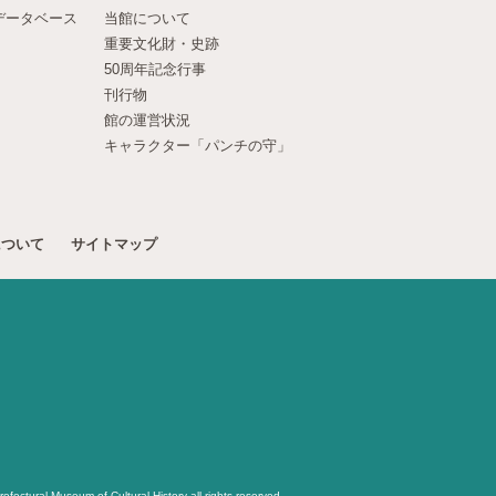
データベース
当館について
重要文化財・史跡
50周年記念行事
刊行物
館の運営状況
キャラクター「パンチの守」
について
サイトマップ
ectural Museum of Cultural History all rights reserved.