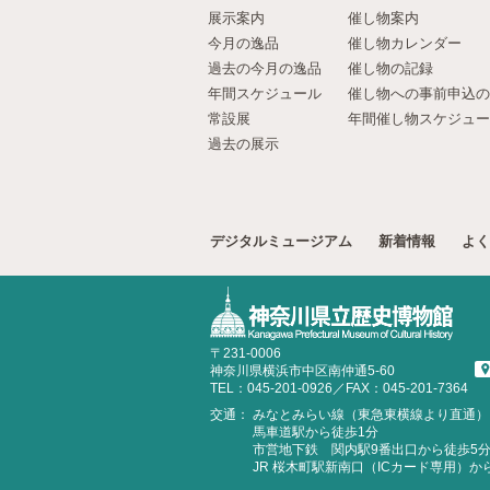
展示案内
催し物案内
今月の逸品
催し物カレンダー
過去の今月の逸品
催し物の記録
年間スケジュール
催し物への事前申込の
常設展
年間催し物スケジュー
過去の展示
デジタルミュージアム
新着情報
よく
〒231-0006
神奈川県横浜市中区南仲通5-60
TEL：045-201-0926／FAX：045-201-7364
交通：
みなとみらい線（東急東横線より直通）
馬車道駅から徒歩1分
市営地下鉄 関内駅9番出口から徒歩5
JR 桜木町駅新南口（ICカード専用）か