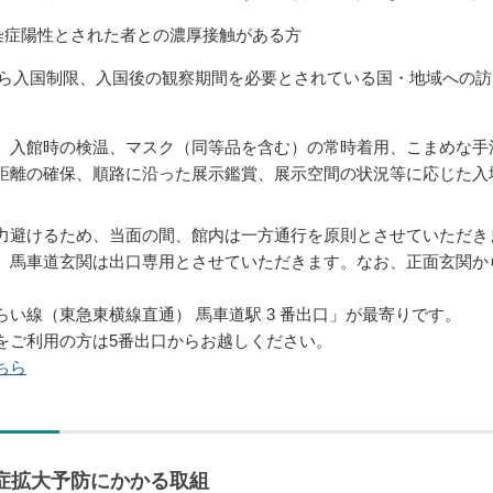
症陽性とされた者との濃厚接触がある方
ら入国制限、入国後の観察期間を必要とされている国・地域への訪
、入館時の検温、マスク（同等品を含む）の常時着用、こまめな手
距離の確保、順路に沿った展示鑑賞、展示空間の状況等に応じた入
力避けるため、当面の間、館内は一方通行を原則とさせていただき
。馬車道玄関は出口専用とさせていただきます。なお、正面玄関か
らい線（東急東横線直通） 馬車道駅 3 番出口」が最寄りです。
をご利用の方は5番出口からお越しください。
ちら
症拡大予防にかかる取組