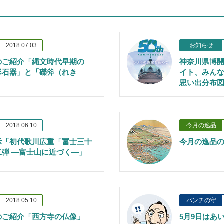
2018.07.03
お知らせ
のご紹介「縄文時代早期の
神奈川県博開
形石器」と「礫斧（れき
イト、みん
思い出分布
2018.06.10
今月の逸品
示「初代歌川広重「冨士三十
今月の逸品
二弾 ―富士山に近づく―」
2018.05.10
パンチの守
のご紹介「西方寺の仏像」
5月9日はあ