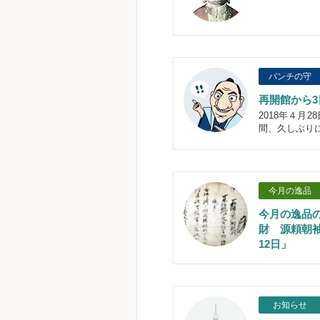
パンチの守
再開館から
2018年４月
間、久しぶり
今月の逸品
今月の逸品
財 源頼朝袖
12日」
お知らせ