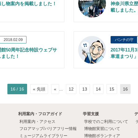
催し物案内を掲載しました！
神奈川県立
載しました
2018.02.09
パンチの守
館50周年記念特設ウェブサ
2017年11
しました！
車道まつり
16 / 16
« 先頭
«
...
12
13
14
15
16
利用案内・フロアガイド
学習支援
利用案内・アクセス
学校でのご利用について
フロアマップ/バリアフリー情報
博物館実習について
ミュージアムライブラリー
博物館ボランティア