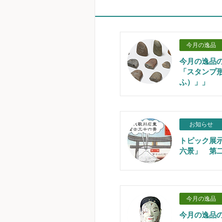
今月の逸品
今月の逸品
「スタンプ
ふ）」」
お知らせ
トピック展
六景」 第
今月の逸品
今月の逸品