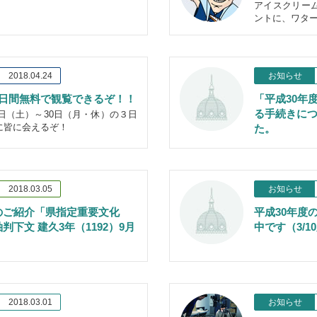
アイスクリー
ントに、ワタ
2018.04.24
お知らせ
3日間無料で観覧できるぞ！！
「平成30年
る手続きにつ
28日（土）～30日（月・休）の３日
に皆に会えるぞ！
た。
2018.03.05
お知らせ
のご紹介「県指定重要文化
平成30年度
判下文 建久3年（1192）9月
中です（3/1
2018.03.01
お知らせ